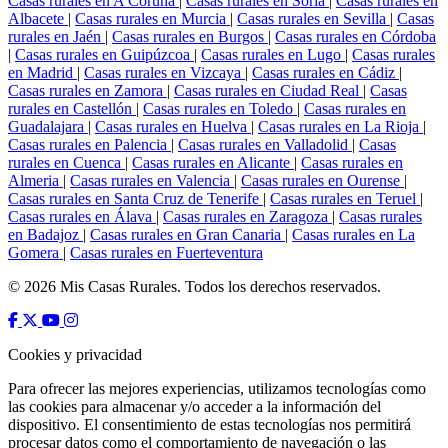
Casas rurales en A Coruña
|
Casas rurales en Soria
|
Casas rurales en
Albacete
|
Casas rurales en Murcia
|
Casas rurales en Sevilla
|
Casas
rurales en Jaén
|
Casas rurales en Burgos
|
Casas rurales en Córdoba
|
Casas rurales en Guipúzcoa
|
Casas rurales en Lugo
|
Casas rurales
en Madrid
|
Casas rurales en Vizcaya
|
Casas rurales en Cádiz
|
Casas rurales en Zamora
|
Casas rurales en Ciudad Real
|
Casas
rurales en Castellón
|
Casas rurales en Toledo
|
Casas rurales en
Guadalajara
|
Casas rurales en Huelva
|
Casas rurales en La Rioja
|
Casas rurales en Palencia
|
Casas rurales en Valladolid
|
Casas
rurales en Cuenca
|
Casas rurales en Alicante
|
Casas rurales en
Almeria
|
Casas rurales en Valencia
|
Casas rurales en Ourense
|
Casas rurales en Santa Cruz de Tenerife
|
Casas rurales en Teruel
|
Casas rurales en Álava
|
Casas rurales en Zaragoza
|
Casas rurales
en Badajoz
|
Casas rurales en Gran Canaria
|
Casas rurales en La
Gomera
|
Casas rurales en Fuerteventura
© 2026 Mis Casas Rurales. Todos los derechos reservados.
Cookies y privacidad
Para ofrecer las mejores experiencias, utilizamos tecnologías como
las cookies para almacenar y/o acceder a la información del
dispositivo. El consentimiento de estas tecnologías nos permitirá
procesar datos como el comportamiento de navegación o las