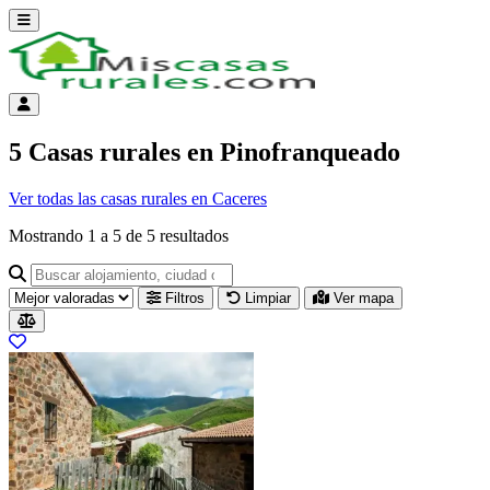
Abrir menú
Menú de cuenta
5 Casas rurales en Pinofranqueado
Ver todas las casas rurales en Caceres
Mostrando
1
a
5
de
5
resultados
Buscar alojamiento, ciudad o provincia para ir a su página
Filtros
Limpiar
Ver mapa
Resultados del listado