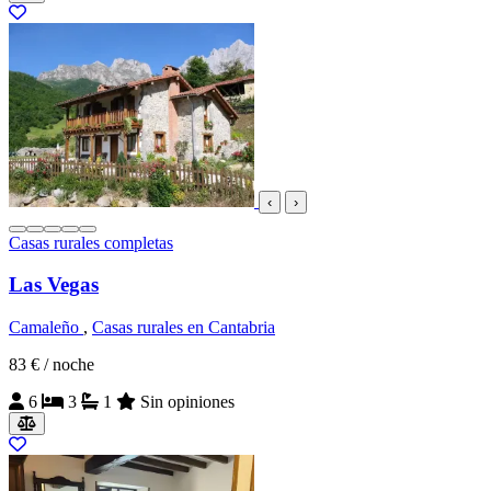
‹
›
Casas rurales completas
Las Vegas
Camaleño
,
Casas rurales en Cantabria
83 €
/ noche
6
3
1
Sin opiniones