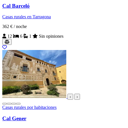
Cal Barceló
Casas rurales en Tarragona
362 €
/ noche
12
6
1
Sin opiniones
‹
›
Casas rurales por habitaciones
Cal Gener