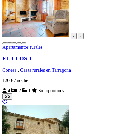
‹
›
Apartamentos rurales
EL CLOS 1
Conesa
,
Casas rurales en Tarragona
120 €
/ noche
4
2
1
Sin opiniones