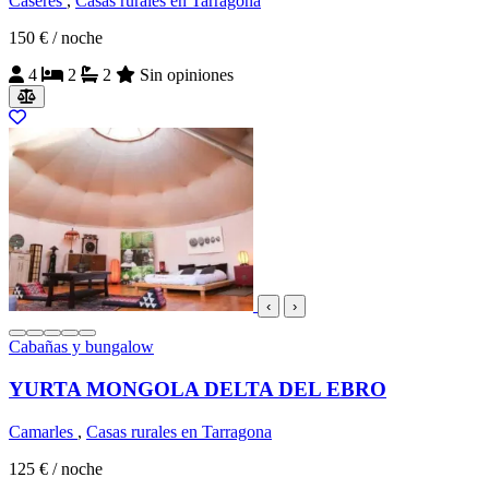
Caseres
,
Casas rurales en Tarragona
150 €
/ noche
4
2
2
Sin opiniones
‹
›
Cabañas y bungalow
YURTA MONGOLA DELTA DEL EBRO
Camarles
,
Casas rurales en Tarragona
125 €
/ noche