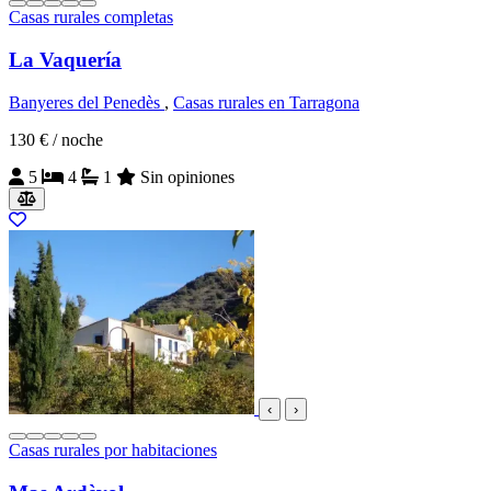
Casas rurales completas
La Vaquería
Banyeres del Penedès
,
Casas rurales en Tarragona
130 €
/ noche
5
4
1
Sin opiniones
‹
›
Casas rurales por habitaciones