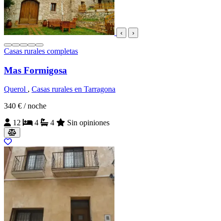
‹
›
Casas rurales completas
Mas Formigosa
Querol
,
Casas rurales en Tarragona
340 €
/ noche
12
4
4
Sin opiniones