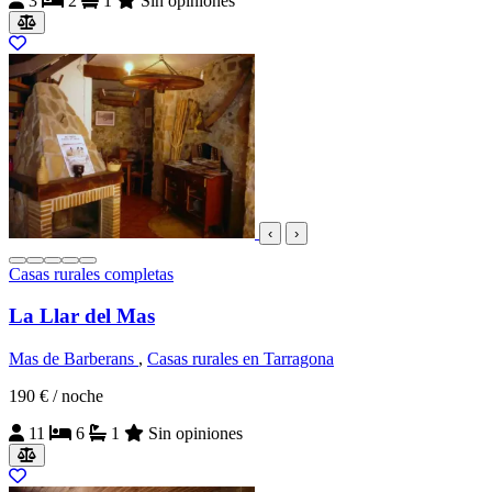
3
2
1
Sin opiniones
‹
›
Casas rurales completas
La Llar del Mas
Mas de Barberans
,
Casas rurales en Tarragona
190 €
/ noche
11
6
1
Sin opiniones