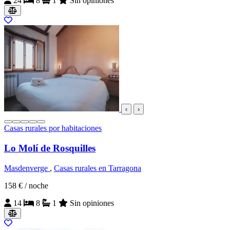
24
8
1
Sin opiniones
‹
›
Casas rurales por habitaciones
Lo Molí de Rosquilles
Masdenverge
,
Casas rurales en Tarragona
158 €
/ noche
14
8
1
Sin opiniones