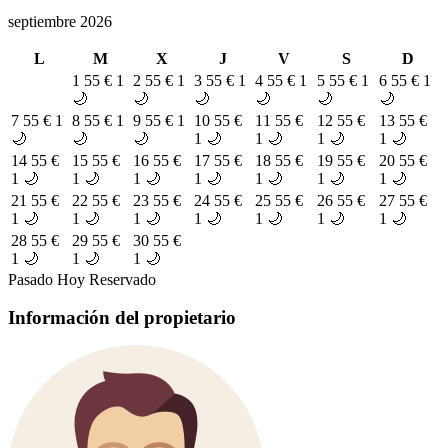
septiembre 2026
L
M
X
J
V
S
D
1
55 €
1
2
55 €
1
3
55 €
1
4
55 €
1
5
55 €
1
6
55 €
1
🌙
🌙
🌙
🌙
🌙
🌙
7
55 €
1
8
55 €
1
9
55 €
1
10
55 €
11
55 €
12
55 €
13
55 €
🌙
🌙
🌙
1 🌙
1 🌙
1 🌙
1 🌙
14
55 €
15
55 €
16
55 €
17
55 €
18
55 €
19
55 €
20
55 €
1 🌙
1 🌙
1 🌙
1 🌙
1 🌙
1 🌙
1 🌙
21
55 €
22
55 €
23
55 €
24
55 €
25
55 €
26
55 €
27
55 €
1 🌙
1 🌙
1 🌙
1 🌙
1 🌙
1 🌙
1 🌙
28
55 €
29
55 €
30
55 €
1 🌙
1 🌙
1 🌙
Pasado
Hoy
Reservado
Información del propietario