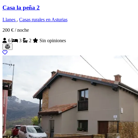
Casa la peña 2
Llanes
,
Casas rurales en Asturias
200 €
/ noche
6
3
2
Sin opiniones