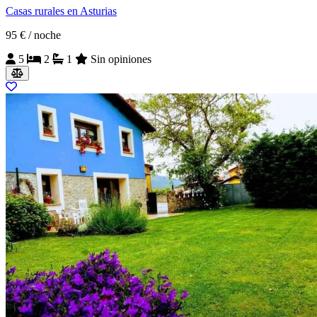
Casas rurales en Asturias
95 €
/ noche
5
2
1
Sin opiniones