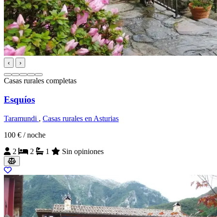
‹
›
Casas rurales completas
Esquíos
Taramundi
,
Casas rurales en Asturias
100 €
/ noche
2
2
1
Sin opiniones