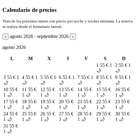
Calendario de precios
Vista de los próximos meses con precio por noche y noches mínimas. La reserva
se realiza desde el formulario lateral.
agosto 2026 · septiembre 2026
‹
›
agosto 2026
L
M
X
J
V
S
D
1
55 €
1
2
55 €
1
🌙
🌙
3
55 €
1
4
55 €
1
5
55 €
1
6
55 €
1
7
55 €
1
8
55 €
1
9
55 €
1
🌙
🌙
🌙
🌙
🌙
🌙
🌙
10
55 €
11
55 €
12
55 €
13
55 €
14
55 €
15
55 €
16
55 €
1 🌙
1 🌙
1 🌙
1 🌙
1 🌙
1 🌙
1 🌙
17
55 €
18
55 €
19
55 €
20
55 €
21
55 €
22
55 €
23
55 €
1 🌙
1 🌙
1 🌙
1 🌙
1 🌙
1 🌙
1 🌙
24
55 €
25
55 €
26
55 €
27
55 €
28
55 €
29
55 €
30
55 €
1 🌙
1 🌙
1 🌙
1 🌙
1 🌙
1 🌙
1 🌙
31
55 €
1 🌙