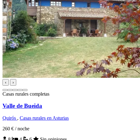
‹
›
Casas rurales completas
Valle de Bueida
Quirós
,
Casas rurales en Asturias
260 €
/ noche
8
4
6
Sin opiniones