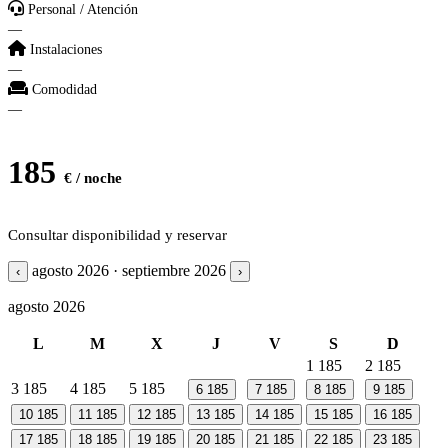
Personal / Atención
—
Instalaciones
—
Comodidad
—
185
€ / noche
Consultar disponibilidad y reservar
agosto 2026 · septiembre 2026
‹
›
agosto 2026
L
M
X
J
V
S
D
1
185
2
185
3
185
4
185
5
185
6
185
7
185
8
185
9
185
10
185
11
185
12
185
13
185
14
185
15
185
16
185
17
185
18
185
19
185
20
185
21
185
22
185
23
185