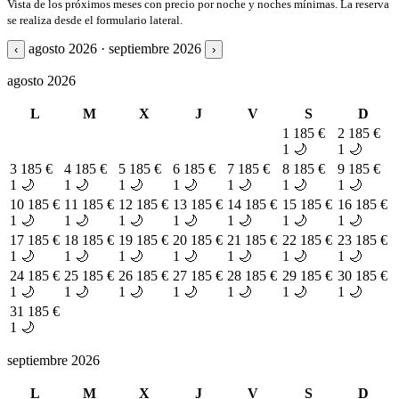
Vista de los próximos meses con precio por noche y noches mínimas. La reserva
se realiza desde el formulario lateral.
agosto 2026 · septiembre 2026
‹
›
agosto 2026
L
M
X
J
V
S
D
1
185 €
2
185 €
1 🌙
1 🌙
3
185 €
4
185 €
5
185 €
6
185 €
7
185 €
8
185 €
9
185 €
1 🌙
1 🌙
1 🌙
1 🌙
1 🌙
1 🌙
1 🌙
10
185 €
11
185 €
12
185 €
13
185 €
14
185 €
15
185 €
16
185 €
1 🌙
1 🌙
1 🌙
1 🌙
1 🌙
1 🌙
1 🌙
17
185 €
18
185 €
19
185 €
20
185 €
21
185 €
22
185 €
23
185 €
1 🌙
1 🌙
1 🌙
1 🌙
1 🌙
1 🌙
1 🌙
24
185 €
25
185 €
26
185 €
27
185 €
28
185 €
29
185 €
30
185 €
1 🌙
1 🌙
1 🌙
1 🌙
1 🌙
1 🌙
1 🌙
31
185 €
1 🌙
septiembre 2026
L
M
X
J
V
S
D