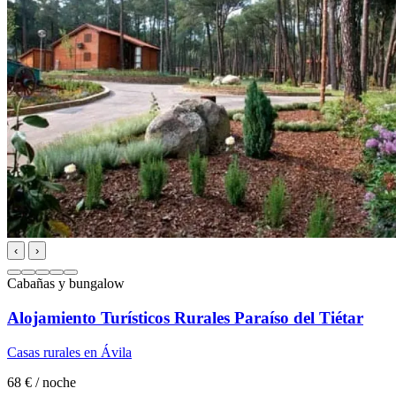
‹
›
Cabañas y bungalow
Alojamiento Turísticos Rurales Paraíso del Tiétar
Casas rurales en Ávila
68 €
/ noche