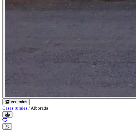
Ver todas
Casas rurales
/
Alborada