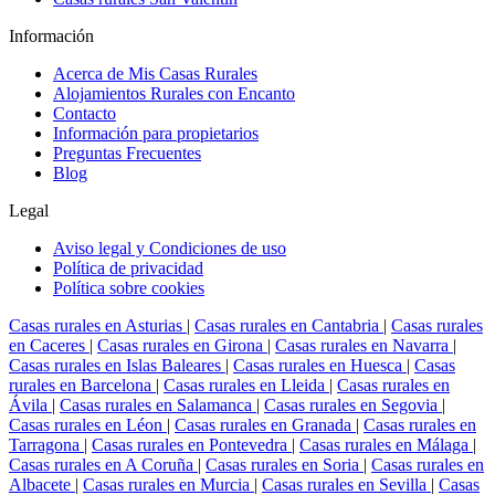
Información
Acerca de Mis Casas Rurales
Alojamientos Rurales con Encanto
Contacto
Información para propietarios
Preguntas Frecuentes
Blog
Legal
Aviso legal y Condiciones de uso
Política de privacidad
Política sobre cookies
Casas rurales en Asturias
|
Casas rurales en Cantabria
|
Casas rurales
en Caceres
|
Casas rurales en Girona
|
Casas rurales en Navarra
|
Casas rurales en Islas Baleares
|
Casas rurales en Huesca
|
Casas
rurales en Barcelona
|
Casas rurales en Lleida
|
Casas rurales en
Ávila
|
Casas rurales en Salamanca
|
Casas rurales en Segovia
|
Casas rurales en Léon
|
Casas rurales en Granada
|
Casas rurales en
Tarragona
|
Casas rurales en Pontevedra
|
Casas rurales en Málaga
|
Casas rurales en A Coruña
|
Casas rurales en Soria
|
Casas rurales en
Albacete
|
Casas rurales en Murcia
|
Casas rurales en Sevilla
|
Casas