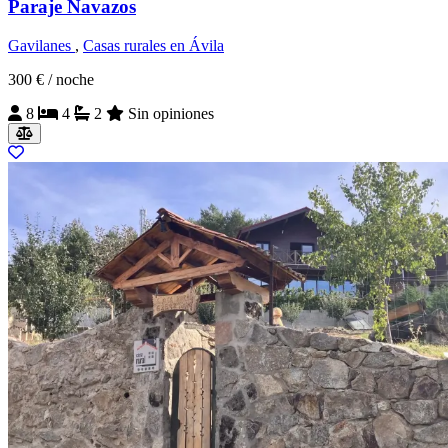
Paraje Navazos
Gavilanes
,
Casas rurales en Ávila
300 €
/ noche
8
4
2
Sin opiniones