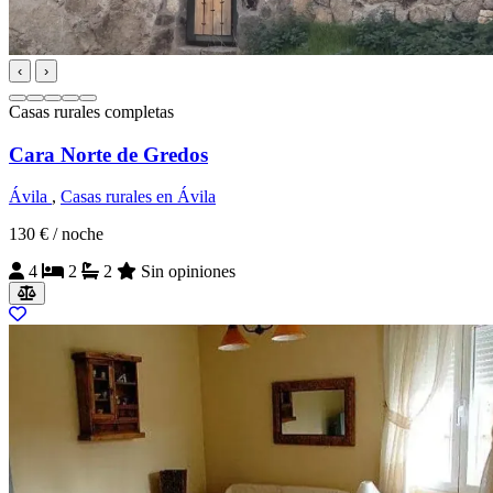
‹
›
Casas rurales completas
Cara Norte de Gredos
Ávila
,
Casas rurales en Ávila
130 €
/ noche
4
2
2
Sin opiniones