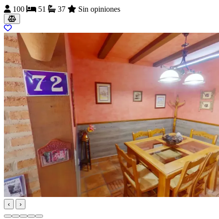
100
51
37
Sin opiniones
‹
›