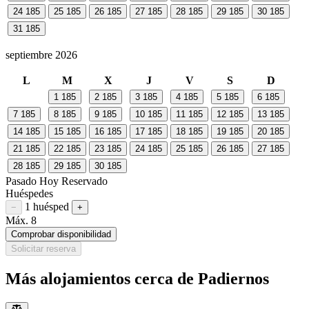
24
185
25
185
26
185
27
185
28
185
29
185
30
185
31
185
septiembre 2026
L
M
X
J
V
S
D
1
185
2
185
3
185
4
185
5
185
6
185
7
185
8
185
9
185
10
185
11
185
12
185
13
185
14
185
15
185
16
185
17
185
18
185
19
185
20
185
21
185
22
185
23
185
24
185
25
185
26
185
27
185
28
185
29
185
30
185
Pasado
Hoy
Reservado
Huéspedes
1 huésped
Restar huésped
Sumar huésped
−
+
Máx. 8
Comprobar disponibilidad
Solicitar reserva
Más alojamientos cerca de Padiernos