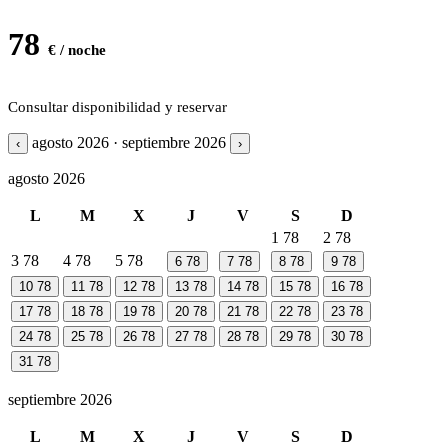
78
€ / noche
Consultar disponibilidad y reservar
agosto 2026 · septiembre 2026
‹
›
agosto 2026
L
M
X
J
V
S
D
1
78
2
78
3
78
4
78
5
78
6
78
7
78
8
78
9
78
10
78
11
78
12
78
13
78
14
78
15
78
16
78
17
78
18
78
19
78
20
78
21
78
22
78
23
78
24
78
25
78
26
78
27
78
28
78
29
78
30
78
31
78
septiembre 2026
L
M
X
J
V
S
D