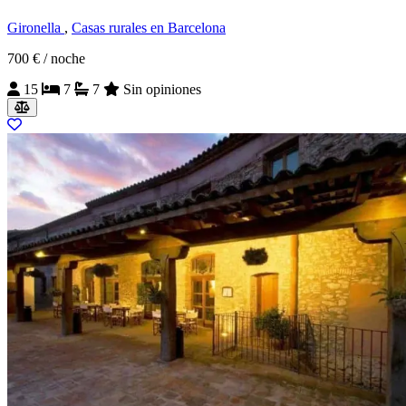
Gironella
,
Casas rurales en Barcelona
700 €
/ noche
15
7
7
Sin opiniones