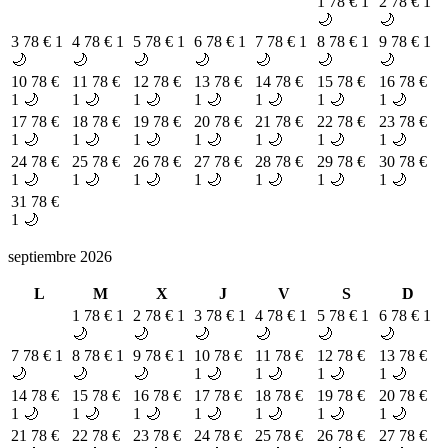
1
78 €
1
2
78 €
1
🌙
🌙
3
78 €
1
4
78 €
1
5
78 €
1
6
78 €
1
7
78 €
1
8
78 €
1
9
78 €
1
🌙
🌙
🌙
🌙
🌙
🌙
🌙
10
78 €
11
78 €
12
78 €
13
78 €
14
78 €
15
78 €
16
78 €
1 🌙
1 🌙
1 🌙
1 🌙
1 🌙
1 🌙
1 🌙
17
78 €
18
78 €
19
78 €
20
78 €
21
78 €
22
78 €
23
78 €
1 🌙
1 🌙
1 🌙
1 🌙
1 🌙
1 🌙
1 🌙
24
78 €
25
78 €
26
78 €
27
78 €
28
78 €
29
78 €
30
78 €
1 🌙
1 🌙
1 🌙
1 🌙
1 🌙
1 🌙
1 🌙
31
78 €
1 🌙
septiembre 2026
L
M
X
J
V
S
D
1
78 €
1
2
78 €
1
3
78 €
1
4
78 €
1
5
78 €
1
6
78 €
1
🌙
🌙
🌙
🌙
🌙
🌙
7
78 €
1
8
78 €
1
9
78 €
1
10
78 €
11
78 €
12
78 €
13
78 €
🌙
🌙
🌙
1 🌙
1 🌙
1 🌙
1 🌙
14
78 €
15
78 €
16
78 €
17
78 €
18
78 €
19
78 €
20
78 €
1 🌙
1 🌙
1 🌙
1 🌙
1 🌙
1 🌙
1 🌙
21
78 €
22
78 €
23
78 €
24
78 €
25
78 €
26
78 €
27
78 €