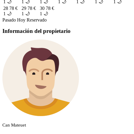
1 🌙
1 🌙
1 🌙
1 🌙
1 🌙
1 🌙
1 🌙
28
78 €
29
78 €
30
78 €
1 🌙
1 🌙
1 🌙
Pasado
Hoy
Reservado
Información del propietario
Can Mateuet