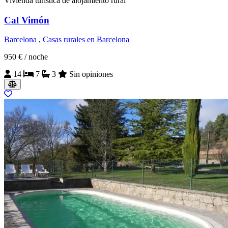
Vivienda turística de alojamiento rural
Cal Vimón
Barcelona
,
Casas rurales en Barcelona
950 €
/ noche
14
7
3
Sin opiniones