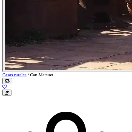
Casas rurales
/
Can Mateuet