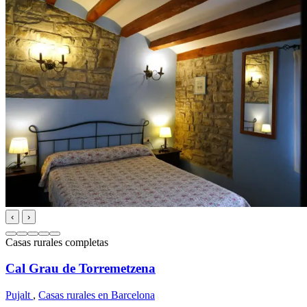
‹
›
Casas rurales completas
Cal Grau de Torremetzena
Pujalt
,
Casas rurales en Barcelona