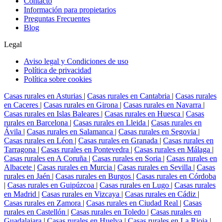
Contacto
Información para propietarios
Preguntas Frecuentes
Blog
Legal
Aviso legal y Condiciones de uso
Política de privacidad
Política sobre cookies
Casas rurales en Asturias
|
Casas rurales en Cantabria
|
Casas rurales
en Caceres
|
Casas rurales en Girona
|
Casas rurales en Navarra
|
Casas rurales en Islas Baleares
|
Casas rurales en Huesca
|
Casas
rurales en Barcelona
|
Casas rurales en Lleida
|
Casas rurales en
Ávila
|
Casas rurales en Salamanca
|
Casas rurales en Segovia
|
Casas rurales en Léon
|
Casas rurales en Granada
|
Casas rurales en
Tarragona
|
Casas rurales en Pontevedra
|
Casas rurales en Málaga
|
Casas rurales en A Coruña
|
Casas rurales en Soria
|
Casas rurales en
Albacete
|
Casas rurales en Murcia
|
Casas rurales en Sevilla
|
Casas
rurales en Jaén
|
Casas rurales en Burgos
|
Casas rurales en Córdoba
|
Casas rurales en Guipúzcoa
|
Casas rurales en Lugo
|
Casas rurales
en Madrid
|
Casas rurales en Vizcaya
|
Casas rurales en Cádiz
|
Casas rurales en Zamora
|
Casas rurales en Ciudad Real
|
Casas
rurales en Castellón
|
Casas rurales en Toledo
|
Casas rurales en
Guadalajara
|
Casas rurales en Huelva
|
Casas rurales en La Rioja
|