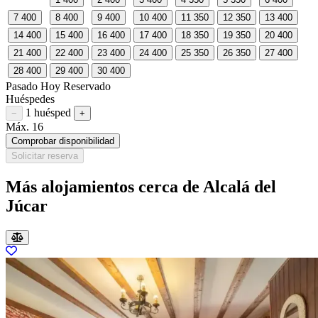
7
400
8
400
9
400
10
400
11
350
12
350
13
400
14
400
15
400
16
400
17
400
18
350
19
350
20
400
21
400
22
400
23
400
24
400
25
350
26
350
27
400
28
400
29
400
30
400
Pasado
Hoy
Reservado
Huéspedes
1 huésped
Restar huésped
Sumar huésped
−
+
Máx. 16
Comprobar disponibilidad
Solicitar reserva
Más alojamientos cerca de Alcalá del
Júcar