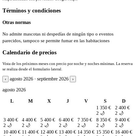
Términos y condiciones
Otras normas
No admite mascotas ni despedías de ningún tipo o eventos
parecidos, tampoco se permite fumar en las habitaciones
Calendario de precios
Vista de los próximos meses con precio por noche y noches mínimas. La reserva
se realiza desde el formulario lateral.
agosto 2026 · septiembre 2026
‹
›
agosto 2026
L
M
X
J
V
S
D
1
350 €
2
400 €
2 🌙
2 🌙
3
400 €
4
400 €
5
400 €
6
400 €
7
350 €
8
350 €
9
400 €
2 🌙
2 🌙
2 🌙
2 🌙
2 🌙
2 🌙
2 🌙
10
400 €
11
400 €
12
400 €
13
400 €
14
350 €
15
350 €
16
400 €