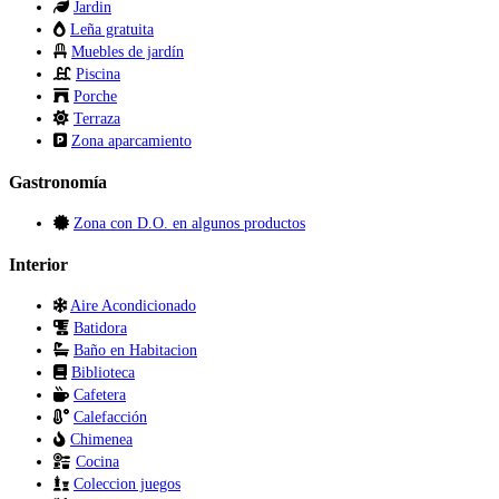
Jardin
Leña gratuita
Muebles de jardín
Piscina
Porche
Terraza
Zona aparcamiento
Gastronomía
Zona con D.O. en algunos productos
Interior
Aire Acondicionado
Batidora
Baño en Habitacion
Biblioteca
Cafetera
Calefacción
Chimenea
Cocina
Coleccion juegos