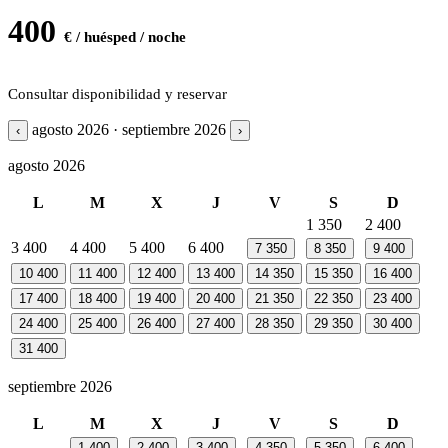
400
€ / huésped / noche
Consultar disponibilidad y reservar
agosto 2026 · septiembre 2026
‹
›
agosto 2026
L
M
X
J
V
S
D
1
350
2
400
3
400
4
400
5
400
6
400
7
350
8
350
9
400
10
400
11
400
12
400
13
400
14
350
15
350
16
400
17
400
18
400
19
400
20
400
21
350
22
350
23
400
24
400
25
400
26
400
27
400
28
350
29
350
30
400
31
400
septiembre 2026
L
M
X
J
V
S
D
1
400
2
400
3
400
4
350
5
350
6
400