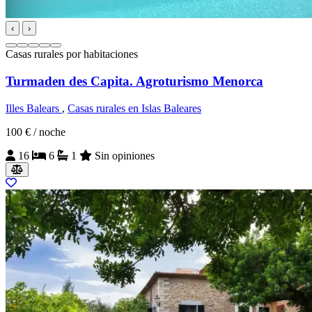
‹
›
Casas rurales por habitaciones
Turmaden des Capita. Agroturismo Menorca
Illes Balears
,
Casas rurales en Islas Baleares
100 €
/ noche
16
6
1
Sin opiniones