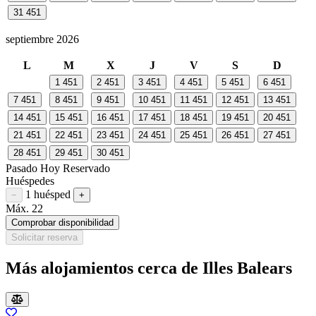
31
451
septiembre 2026
L
M
X
J
V
S
D
1
451
2
451
3
451
4
451
5
451
6
451
7
451
8
451
9
451
10
451
11
451
12
451
13
451
14
451
15
451
16
451
17
451
18
451
19
451
20
451
21
451
22
451
23
451
24
451
25
451
26
451
27
451
28
451
29
451
30
451
Pasado
Hoy
Reservado
Huéspedes
1 huésped
Restar huésped
Sumar huésped
−
+
Máx. 22
Comprobar disponibilidad
Solicitar reserva
Más alojamientos cerca de Illes Balears