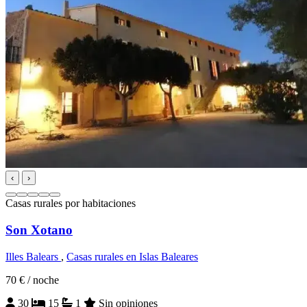
‹
›
Casas rurales por habitaciones
Son Xotano
Illes Balears
,
Casas rurales en Islas Baleares
70 €
/ noche
30
15
1
Sin opiniones