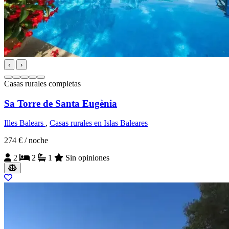
‹
›
Casas rurales completas
Sa Torre de Santa Eugènia
Illes Balears
,
Casas rurales en Islas Baleares
274 €
/ noche
2
2
1
Sin opiniones