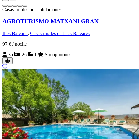
Casas rurales por habitaciones
AGROTURISMO MATXANI GRAN
Illes Balears
,
Casas rurales en Islas Baleares
97 €
/ noche
36
26
1
Sin opiniones