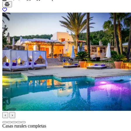
‹
›
Casas rurales completas