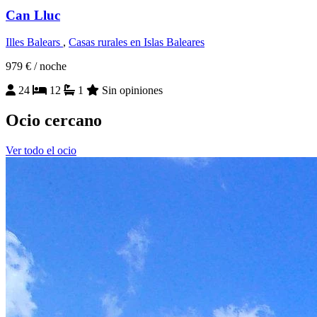
Can Lluc
Illes Balears
,
Casas rurales en Islas Baleares
979 €
/ noche
24
12
1
Sin opiniones
Ocio cercano
Ver todo el ocio