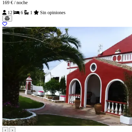
169 €
/ noche
12
6
1
Sin opiniones
‹
›