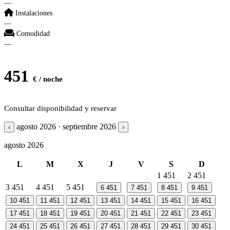
—
Instalaciones
—
Comodidad
—
451
€ / noche
Consultar disponibilidad y reservar
agosto 2026 · septiembre 2026
‹
›
agosto 2026
L
M
X
J
V
S
D
1
451
2
451
3
451
4
451
5
451
6
451
7
451
8
451
9
451
10
451
11
451
12
451
13
451
14
451
15
451
16
451
17
451
18
451
19
451
20
451
21
451
22
451
23
451
24
451
25
451
26
451
27
451
28
451
29
451
30
451