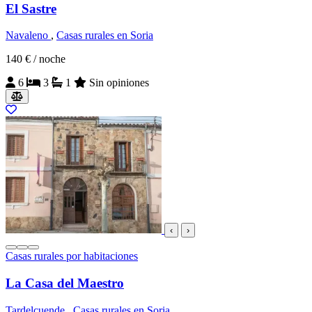
El Sastre
Navaleno
,
Casas rurales en Soria
140 €
/ noche
6
3
1
Sin opiniones
‹
›
Casas rurales por habitaciones
La Casa del Maestro
Tardelcuende
,
Casas rurales en Soria