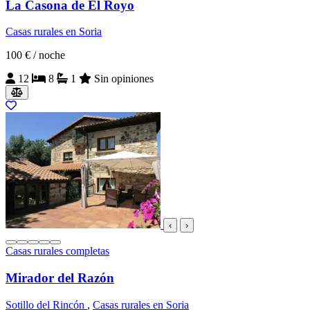
La Casona de El Royo
Casas rurales en Soria
100 €
/ noche
12
8
1
Sin opiniones
‹
›
Casas rurales completas
Mirador del Razón
Sotillo del Rincón
,
Casas rurales en Soria