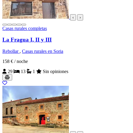
‹
›
Casas rurales completas
La Fragua I, II y III
Rebollar
,
Casas rurales en Soria
158 €
/ noche
29
13
1
Sin opiniones