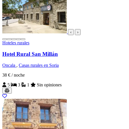
‹
›
Hoteles rurales
Hotel Rural San Millán
Oncala
,
Casas rurales en Soria
38 €
/ noche
5
3
1
Sin opiniones