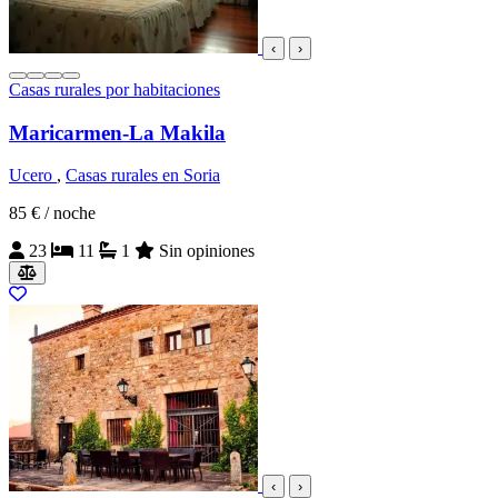
‹
›
Casas rurales por habitaciones
Maricarmen-La Makila
Ucero
,
Casas rurales en Soria
85 €
/ noche
23
11
1
Sin opiniones
‹
›