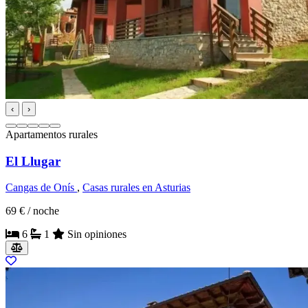
‹
›
Apartamentos rurales
El Llugar
Cangas de Onís
,
Casas rurales en Asturias
69 €
/ noche
6
1
Sin opiniones