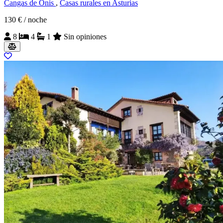
Cangas de Onís
,
Casas rurales en Asturias
130 €
/ noche
8
4
1
Sin opiniones