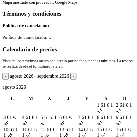
Mapa mostrado con proveedor: Google Maps.
Términos y condiciones
Política de cancelación
Política de cancelación....
Calendario de precios
Vista de los próximos meses con precio por noche y noches mínimas. La reserva
se realiza desde el formulario lateral.
agosto 2026 · septiembre 2026
‹
›
agosto 2026
L
M
X
J
V
S
D
1
61 €
1
2
61 €
1
🌙
🌙
3
61 €
1
4
61 €
1
5
61 €
1
6
61 €
1
7
61 €
1
8
61 €
1
9
61 €
1
🌙
🌙
🌙
🌙
🌙
🌙
🌙
10
61 €
11
61 €
12
61 €
13
61 €
14
61 €
15
61 €
16
61 €
1 🌙
1 🌙
1 🌙
1 🌙
1 🌙
1 🌙
1 🌙