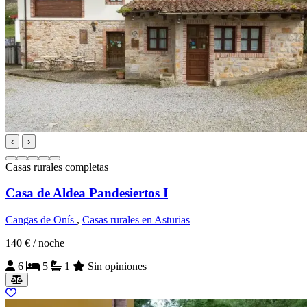
‹
›
Casas rurales completas
Casa de Aldea Pandesiertos I
Cangas de Onís
,
Casas rurales en Asturias
140 €
/ noche
6
5
1
Sin opiniones