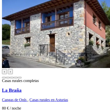
‹
›
Casas rurales completas
La Braña
Cangas de Onís
,
Casas rurales en Asturias
80 €
/ noche