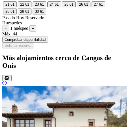
21
61
22
61
23
61
24
61
25
61
26
61
27
61
28
61
29
61
30
61
Pasado
Hoy
Reservado
Huéspedes
1 huésped
Restar huésped
Sumar huésped
−
+
Máx. 44
Comprobar disponibilidad
Solicitar reserva
Más alojamientos cerca de Cangas de
Onís