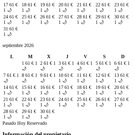
17
61 €
18
61 €
19
61 €
20
61 €
21
61 €
22
61 €
23
61 €
1 🌙
1 🌙
1 🌙
1 🌙
1 🌙
1 🌙
1 🌙
24
61 €
25
61 €
26
61 €
27
61 €
28
61 €
29
61 €
30
61 €
1 🌙
1 🌙
1 🌙
1 🌙
1 🌙
1 🌙
1 🌙
31
61 €
1 🌙
septiembre 2026
L
M
X
J
V
S
D
1
61 €
1
2
61 €
1
3
61 €
1
4
61 €
1
5
61 €
1
6
61 €
1
🌙
🌙
🌙
🌙
🌙
🌙
7
61 €
1
8
61 €
1
9
61 €
1
10
61 €
11
61 €
12
61 €
13
61 €
🌙
🌙
🌙
1 🌙
1 🌙
1 🌙
1 🌙
14
61 €
15
61 €
16
61 €
17
61 €
18
61 €
19
61 €
20
61 €
1 🌙
1 🌙
1 🌙
1 🌙
1 🌙
1 🌙
1 🌙
21
61 €
22
61 €
23
61 €
24
61 €
25
61 €
26
61 €
27
61 €
1 🌙
1 🌙
1 🌙
1 🌙
1 🌙
1 🌙
1 🌙
28
61 €
29
61 €
30
61 €
1 🌙
1 🌙
1 🌙
Pasado
Hoy
Reservado
Información del propietario