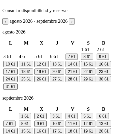
Consultar disponibilidad y reservar
agosto 2026 · septiembre 2026
‹
›
agosto 2026
L
M
X
J
V
S
D
1
61
2
61
3
61
4
61
5
61
6
61
7
61
8
61
9
61
10
61
11
61
12
61
13
61
14
61
15
61
16
61
17
61
18
61
19
61
20
61
21
61
22
61
23
61
24
61
25
61
26
61
27
61
28
61
29
61
30
61
31
61
septiembre 2026
L
M
X
J
V
S
D
1
61
2
61
3
61
4
61
5
61
6
61
7
61
8
61
9
61
10
61
11
61
12
61
13
61
14
61
15
61
16
61
17
61
18
61
19
61
20
61