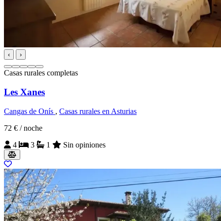
‹
›
Casas rurales completas
Les Xanes
Cangas de Onís
,
Casas rurales en Asturias
72 €
/ noche
4
3
1
Sin opiniones