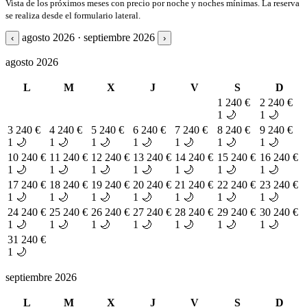
Vista de los próximos meses con precio por noche y noches mínimas. La reserva
se realiza desde el formulario lateral.
agosto 2026 · septiembre 2026
‹
›
agosto 2026
L
M
X
J
V
S
D
1
240 €
2
240 €
1 🌙
1 🌙
3
240 €
4
240 €
5
240 €
6
240 €
7
240 €
8
240 €
9
240 €
1 🌙
1 🌙
1 🌙
1 🌙
1 🌙
1 🌙
1 🌙
10
240 €
11
240 €
12
240 €
13
240 €
14
240 €
15
240 €
16
240 €
1 🌙
1 🌙
1 🌙
1 🌙
1 🌙
1 🌙
1 🌙
17
240 €
18
240 €
19
240 €
20
240 €
21
240 €
22
240 €
23
240 €
1 🌙
1 🌙
1 🌙
1 🌙
1 🌙
1 🌙
1 🌙
24
240 €
25
240 €
26
240 €
27
240 €
28
240 €
29
240 €
30
240 €
1 🌙
1 🌙
1 🌙
1 🌙
1 🌙
1 🌙
1 🌙
31
240 €
1 🌙
septiembre 2026
L
M
X
J
V
S
D