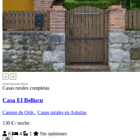
‹
›
Casas rurales completas
Casa El Bellucu
Cangas de Onís
,
Casas rurales en Asturias
130 €
/ noche
8
4
1
Sin opiniones