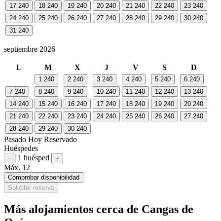
17
240
18
240
19
240
20
240
21
240
22
240
23
240
24
240
25
240
26
240
27
240
28
240
29
240
30
240
31
240
septiembre 2026
L
M
X
J
V
S
D
1
240
2
240
3
240
4
240
5
240
6
240
7
240
8
240
9
240
10
240
11
240
12
240
13
240
14
240
15
240
16
240
17
240
18
240
19
240
20
240
21
240
22
240
23
240
24
240
25
240
26
240
27
240
28
240
29
240
30
240
Pasado
Hoy
Reservado
Huéspedes
1 huésped
Restar huésped
Sumar huésped
−
+
Máx. 12
Comprobar disponibilidad
Solicitar reserva
Más alojamientos cerca de Cangas de