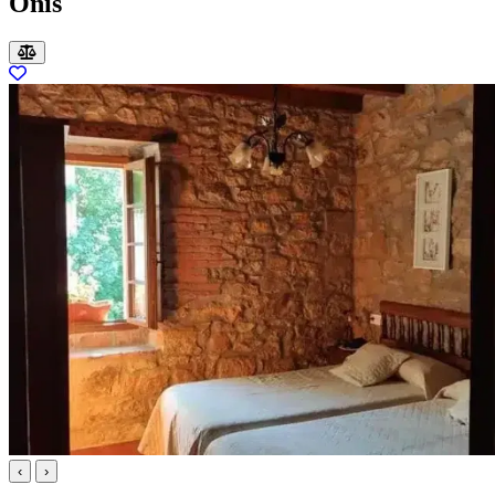
Onís
‹
›