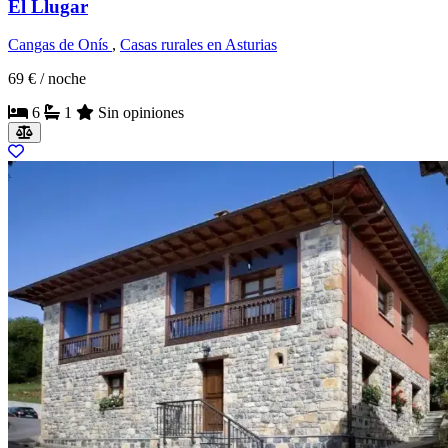
El Llugar
Cangas de Onís
,
Casas rurales en Asturias
69 €
/ noche
6
1
Sin opiniones