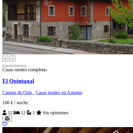
‹
›
Casas rurales completas
El Quintanal
Cangas de Onís
,
Casas rurales en Asturias
100 €
/ noche
12
12
1
Sin opiniones