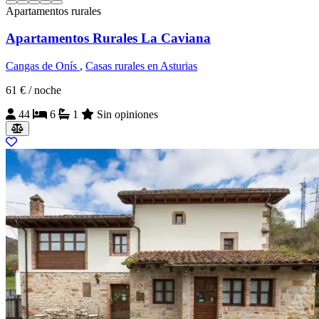
Apartamentos rurales
Apartamentos Rurales La Caviana
Cangas de Onís
,
Casas rurales en Asturias
61 €
/ noche
44
6
1
Sin opiniones