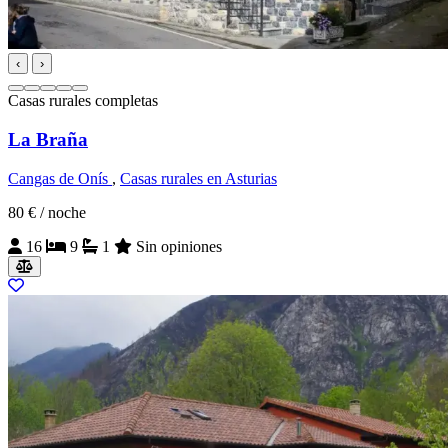
‹
›
Casas rurales completas
La Braña
Cangas de Onís
,
Casas rurales en Asturias
80 €
/ noche
16
9
1
Sin opiniones