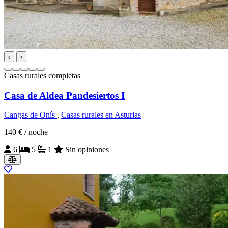
‹
›
Casas rurales completas
Casa de Aldea Pandesiertos I
Cangas de Onís
,
Casas rurales en Asturias
140 €
/ noche
6
5
1
Sin opiniones