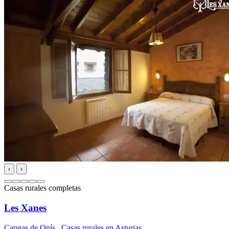
‹
›
Casas rurales completas
Les Xanes
Cangas de Onís
,
Casas rurales en Asturias