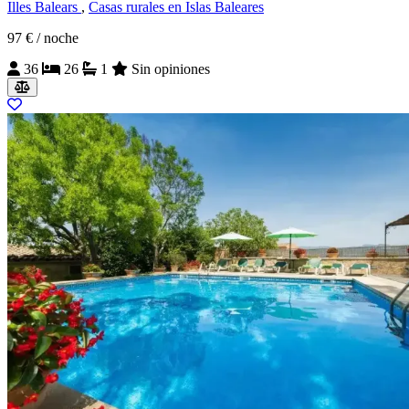
Illes Balears
,
Casas rurales en Islas Baleares
97 €
/ noche
36
26
1
Sin opiniones