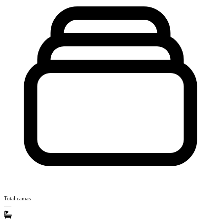
Total camas
—