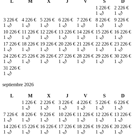
L
M
X
J
V
S
D
1
226 €
2
226 €
1 🌙
1 🌙
3
226 €
4
226 €
5
226 €
6
226 €
7
226 €
8
226 €
9
226 €
1 🌙
1 🌙
1 🌙
1 🌙
1 🌙
1 🌙
1 🌙
10
226 €
11
226 €
12
226 €
13
226 €
14
226 €
15
226 €
16
226 €
1 🌙
1 🌙
1 🌙
1 🌙
1 🌙
1 🌙
1 🌙
17
226 €
18
226 €
19
226 €
20
226 €
21
226 €
22
226 €
23
226 €
1 🌙
1 🌙
1 🌙
1 🌙
1 🌙
1 🌙
1 🌙
24
226 €
25
226 €
26
226 €
27
226 €
28
226 €
29
226 €
30
226 €
1 🌙
1 🌙
1 🌙
1 🌙
1 🌙
1 🌙
1 🌙
31
226 €
1 🌙
septiembre 2026
L
M
X
J
V
S
D
1
226 €
2
226 €
3
226 €
4
226 €
5
226 €
6
226 €
1 🌙
1 🌙
1 🌙
1 🌙
1 🌙
1 🌙
7
226 €
8
226 €
9
226 €
10
226 €
11
226 €
12
226 €
13
226 €
1 🌙
1 🌙
1 🌙
1 🌙
1 🌙
1 🌙
1 🌙
14
226 €
15
226 €
16
226 €
17
226 €
18
226 €
19
226 €
20
226 €
1 🌙
1 🌙
1 🌙
1 🌙
1 🌙
1 🌙
1 🌙