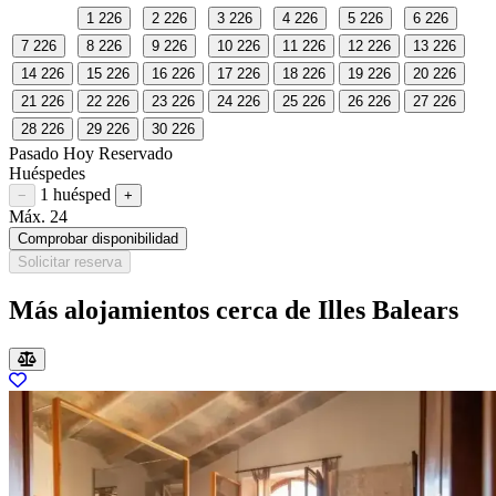
1
226
2
226
3
226
4
226
5
226
6
226
7
226
8
226
9
226
10
226
11
226
12
226
13
226
14
226
15
226
16
226
17
226
18
226
19
226
20
226
21
226
22
226
23
226
24
226
25
226
26
226
27
226
28
226
29
226
30
226
Pasado
Hoy
Reservado
Huéspedes
1 huésped
Restar huésped
Sumar huésped
−
+
Máx. 24
Comprobar disponibilidad
Solicitar reserva
Más alojamientos cerca de Illes Balears