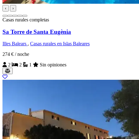
‹
›
Casas rurales completas
Sa Torre de Santa Eugènia
Illes Balears
,
Casas rurales en Islas Baleares
274 €
/ noche
2
2
1
Sin opiniones