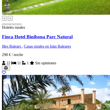
‹
›
Hoteles rurales
Finca Hotel Binibona Parc Natural
Illes Balears
,
Casas rurales en Islas Baleares
298 €
/ noche
22
11
1
Sin opiniones