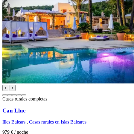
‹
›
Casas rurales completas
Can Lluc
Illes Balears
,
Casas rurales en Islas Baleares
979 €
/ noche