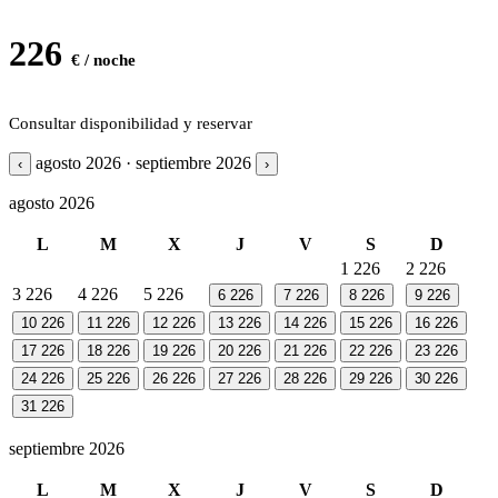
226
€ / noche
Consultar disponibilidad y reservar
agosto 2026 · septiembre 2026
‹
›
agosto 2026
L
M
X
J
V
S
D
1
226
2
226
3
226
4
226
5
226
6
226
7
226
8
226
9
226
10
226
11
226
12
226
13
226
14
226
15
226
16
226
17
226
18
226
19
226
20
226
21
226
22
226
23
226
24
226
25
226
26
226
27
226
28
226
29
226
30
226
31
226
septiembre 2026
L
M
X
J
V
S
D