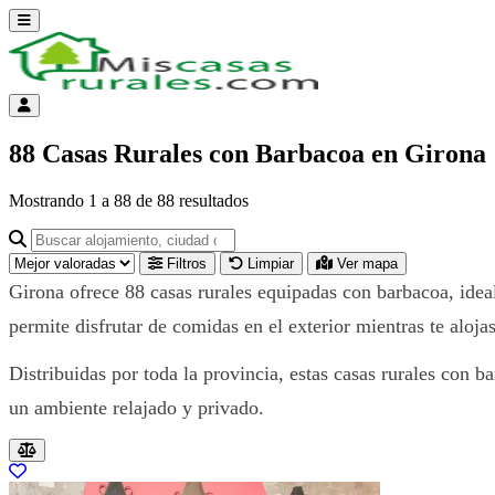
Abrir menú
Menú de cuenta
88 Casas Rurales con Barbacoa en Girona
Mostrando
1
a
88
de
88
resultados
Buscar alojamiento, ciudad o provincia para ir a su página
Filtros
Limpiar
Ver mapa
Girona ofrece 88 casas rurales equipadas con barbacoa, ideal
permite disfrutar de comidas en el exterior mientras te aloja
Distribuidas por toda la provincia, estas casas rurales con 
un ambiente relajado y privado.
Resultados del listado