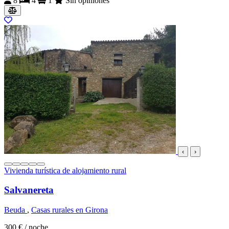
8
4
1
Sin opiniones
‹
›
Vivienda turística de alojamiento rural
Salvanereta
Beuda
,
Casas rurales en Girona
300 €
/ noche