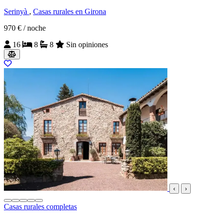
Serinyà
,
Casas rurales en Girona
970 €
/ noche
16
8
8
Sin opiniones
‹
›
Casas rurales completas