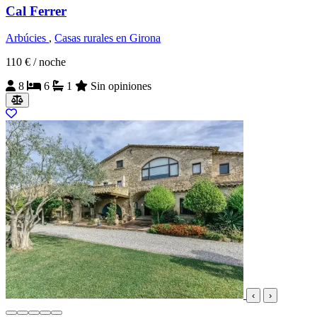
Cal Ferrer
Arbúcies
,
Casas rurales en Girona
110 €
/ noche
8
6
1
Sin opiniones
‹
›