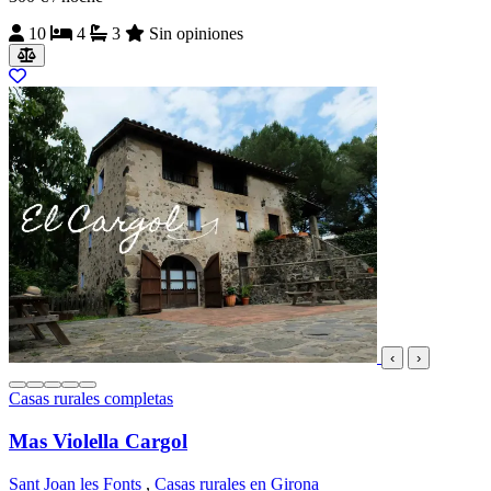
10
4
3
Sin opiniones
‹
›
Casas rurales completas
Mas Violella Cargol
Sant Joan les Fonts
,
Casas rurales en Girona