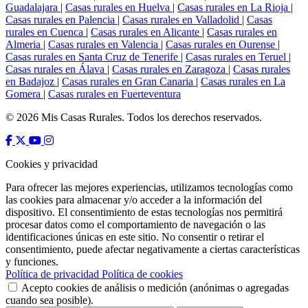
Guadalajara
|
Casas rurales en Huelva
|
Casas rurales en La Rioja
|
Casas rurales en Palencia
|
Casas rurales en Valladolid
|
Casas
rurales en Cuenca
|
Casas rurales en Alicante
|
Casas rurales en
Almeria
|
Casas rurales en Valencia
|
Casas rurales en Ourense
|
Casas rurales en Santa Cruz de Tenerife
|
Casas rurales en Teruel
|
Casas rurales en Álava
|
Casas rurales en Zaragoza
|
Casas rurales
en Badajoz
|
Casas rurales en Gran Canaria
|
Casas rurales en La
Gomera
|
Casas rurales en Fuerteventura
© 2026 Mis Casas Rurales. Todos los derechos reservados.
Cookies y privacidad
Para ofrecer las mejores experiencias, utilizamos tecnologías como
las cookies para almacenar y/o acceder a la información del
dispositivo. El consentimiento de estas tecnologías nos permitirá
procesar datos como el comportamiento de navegación o las
identificaciones únicas en este sitio. No consentir o retirar el
consentimiento, puede afectar negativamente a ciertas características
y funciones.
Política de privacidad
Política de cookies
Acepto cookies de análisis o medición (anónimas o agregadas
cuando sea posible).