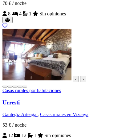
70 €
/ noche
8
4
1
Sin opiniones
‹
›
Casas rurales por habitaciones
Urresti
Gautegiz Arteaga
,
Casas rurales en Vizcaya
53 €
/ noche
12
12
1
Sin opiniones