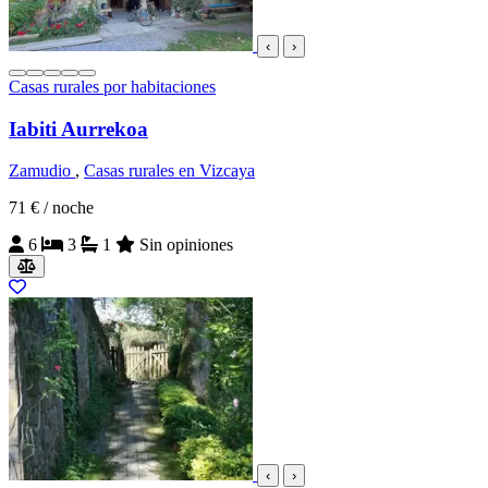
‹
›
Casas rurales por habitaciones
Iabiti Aurrekoa
Zamudio
,
Casas rurales en Vizcaya
71 €
/ noche
6
3
1
Sin opiniones
‹
›