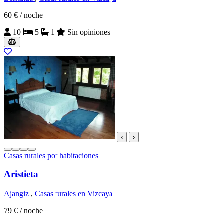
60 €
/ noche
10
5
1
Sin opiniones
‹
›
Casas rurales por habitaciones
Aristieta
Ajangiz
,
Casas rurales en Vizcaya
79 €
/ noche