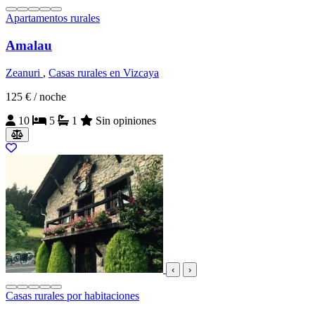
Apartamentos rurales
Amalau
Zeanuri
,
Casas rurales en Vizcaya
125 €
/ noche
10
5
1
Sin opiniones
‹
›
Casas rurales por habitaciones