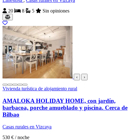
Lanestosa
,
Casas rurales en Vizcaya
20
8
5
Sin opiniones
‹
›
Vivienda turística de alojamiento rural
AMALOKA HOLIDAY HOME, con jardín,
barbacoa, porche amueblado y piscina. Cerca de
Bilbao
Casas rurales en Vizcaya
530 €
/ noche