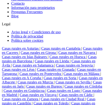
Contacto
Información para propietarios
Preguntas Frecuentes
Blog
Legal
Aviso legal y Condiciones de uso
Política de privacidad
Política sobre cookies
Casas rurales en Asturias
|
Casas rurales en Cantabria
|
Casas rurales
en Caceres
|
Casas rurales en Girona
|
Casas rurales en Navarra
|
Casas rurales en Islas Baleares
|
Casas rurales en Huesca
|
Casas
rurales en Barcelona
|
Casas rurales en Lleida
|
Casas rurales en
Ávila
|
Casas rurales en Salamanca
|
Casas rurales en Segovia
|
Casas rurales en Léon
|
Casas rurales en Granada
|
Casas rurales en
Tarragona
|
Casas rurales en Pontevedra
|
Casas rurales en Málaga
|
Casas rurales en A Coruña
|
Casas rurales en Soria
|
Casas rurales en
Albacete
|
Casas rurales en Murcia
|
Casas rurales en Sevilla
|
Casas
rurales en Jaén
|
Casas rurales en Burgos
|
Casas rurales en Córdoba
|
Casas rurales en Guipúzcoa
|
Casas rurales en Lugo
|
Casas rurales
en Madrid
|
Casas rurales en Vizcaya
|
Casas rurales en Cádiz
|
Casas rurales en Zamora
|
Casas rurales en Ciudad Real
|
Casas
rurales en Castellón
|
Casas rurales en Toledo
|
Casas rurales en