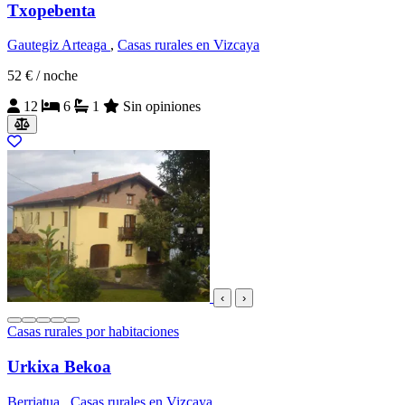
Txopebenta
Gautegiz Arteaga
,
Casas rurales en Vizcaya
52 €
/ noche
12
6
1
Sin opiniones
‹
›
Casas rurales por habitaciones
Urkixa Bekoa
Berriatua
,
Casas rurales en Vizcaya