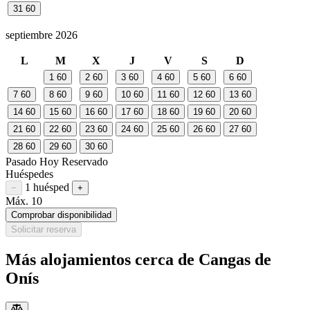
31
60
septiembre 2026
L
M
X
J
V
S
D
1
60
2
60
3
60
4
60
5
60
6
60
7
60
8
60
9
60
10
60
11
60
12
60
13
60
14
60
15
60
16
60
17
60
18
60
19
60
20
60
21
60
22
60
23
60
24
60
25
60
26
60
27
60
28
60
29
60
30
60
Pasado
Hoy
Reservado
Huéspedes
1 huésped
Restar huésped
Sumar huésped
−
+
Máx. 10
Comprobar disponibilidad
Solicitar reserva
Más alojamientos cerca de Cangas de
Onís