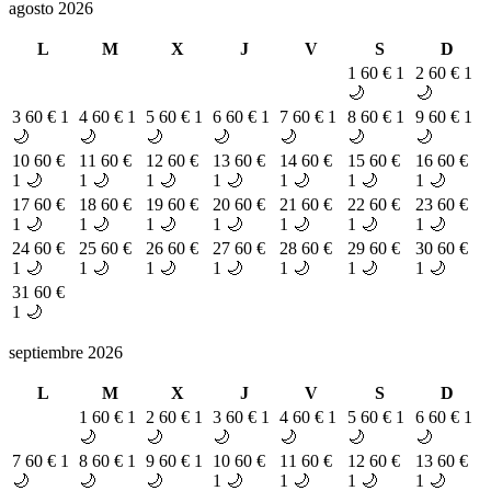
agosto 2026
L
M
X
J
V
S
D
1
60 €
1
2
60 €
1
🌙
🌙
3
60 €
1
4
60 €
1
5
60 €
1
6
60 €
1
7
60 €
1
8
60 €
1
9
60 €
1
🌙
🌙
🌙
🌙
🌙
🌙
🌙
10
60 €
11
60 €
12
60 €
13
60 €
14
60 €
15
60 €
16
60 €
1 🌙
1 🌙
1 🌙
1 🌙
1 🌙
1 🌙
1 🌙
17
60 €
18
60 €
19
60 €
20
60 €
21
60 €
22
60 €
23
60 €
1 🌙
1 🌙
1 🌙
1 🌙
1 🌙
1 🌙
1 🌙
24
60 €
25
60 €
26
60 €
27
60 €
28
60 €
29
60 €
30
60 €
1 🌙
1 🌙
1 🌙
1 🌙
1 🌙
1 🌙
1 🌙
31
60 €
1 🌙
septiembre 2026
L
M
X
J
V
S
D
1
60 €
1
2
60 €
1
3
60 €
1
4
60 €
1
5
60 €
1
6
60 €
1
🌙
🌙
🌙
🌙
🌙
🌙
7
60 €
1
8
60 €
1
9
60 €
1
10
60 €
11
60 €
12
60 €
13
60 €
🌙
🌙
🌙
1 🌙
1 🌙
1 🌙
1 🌙