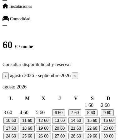
—
Instalaciones
—
Comodidad
—
60
€ / noche
Consultar disponibilidad y reservar
agosto 2026 · septiembre 2026
‹
›
agosto 2026
L
M
X
J
V
S
D
1
60
2
60
3
60
4
60
5
60
6
60
7
60
8
60
9
60
10
60
11
60
12
60
13
60
14
60
15
60
16
60
17
60
18
60
19
60
20
60
21
60
22
60
23
60
24
60
25
60
26
60
27
60
28
60
29
60
30
60