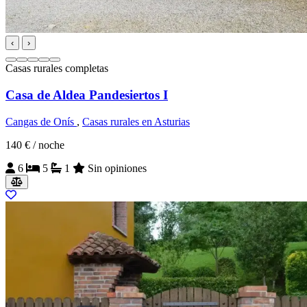
‹
›
Casas rurales completas
Casa de Aldea Pandesiertos I
Cangas de Onís
,
Casas rurales en Asturias
140 €
/ noche
6
5
1
Sin opiniones