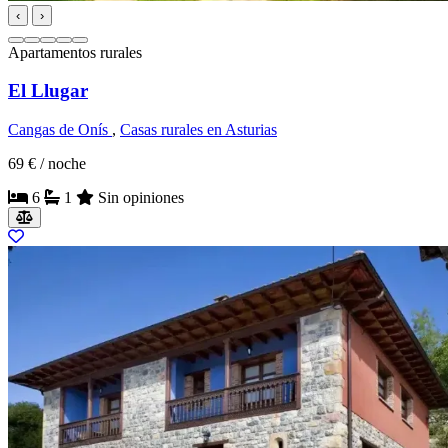
‹
›
Apartamentos rurales
El Llugar
Cangas de Onís
,
Casas rurales en Asturias
69 €
/ noche
6
1
Sin opiniones