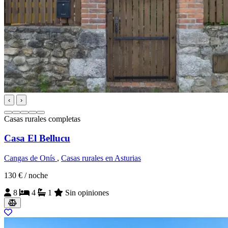
‹
›
Casas rurales completas
Casa El Bellucu
Cangas de Onís
,
Casas rurales en Asturias
130 €
/ noche
8
4
1
Sin opiniones