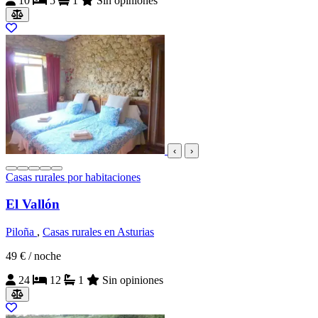
10
5
1
Sin opiniones
‹
›
Casas rurales por habitaciones
El Vallón
Piloña
,
Casas rurales en Asturias
49 €
/ noche
24
12
1
Sin opiniones