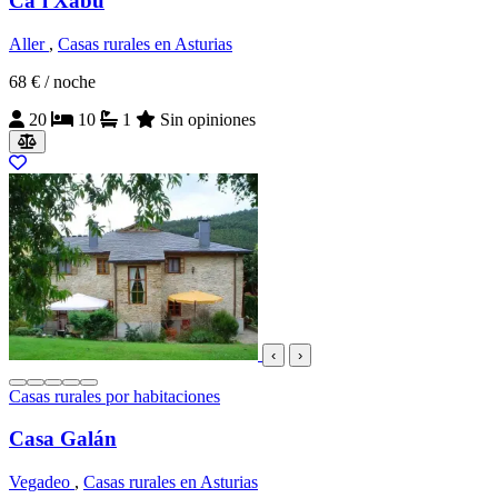
Ca’l Xabú
Aller
,
Casas rurales en Asturias
68 €
/ noche
20
10
1
Sin opiniones
‹
›
Casas rurales por habitaciones
Casa Galán
Vegadeo
,
Casas rurales en Asturias