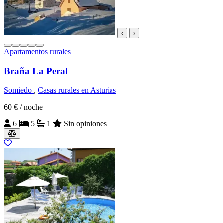
‹
›
Apartamentos rurales
Braña La Peral
Somiedo
,
Casas rurales en Asturias
60 €
/ noche
6
5
1
Sin opiniones