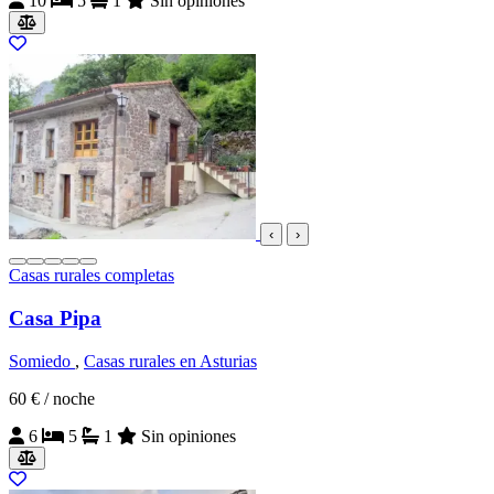
10
5
1
Sin opiniones
‹
›
Casas rurales completas
Casa Pipa
Somiedo
,
Casas rurales en Asturias
60 €
/ noche
6
5
1
Sin opiniones