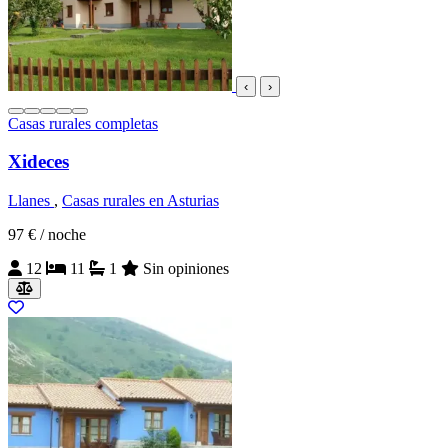
‹
›
Casas rurales completas
Xideces
Llanes
,
Casas rurales en Asturias
97 €
/ noche
12
11
1
Sin opiniones