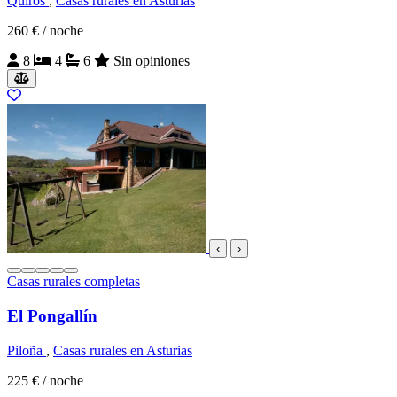
Quirós
,
Casas rurales en Asturias
260 €
/ noche
8
4
6
Sin opiniones
‹
›
Casas rurales completas
El Pongallín
Piloña
,
Casas rurales en Asturias
225 €
/ noche