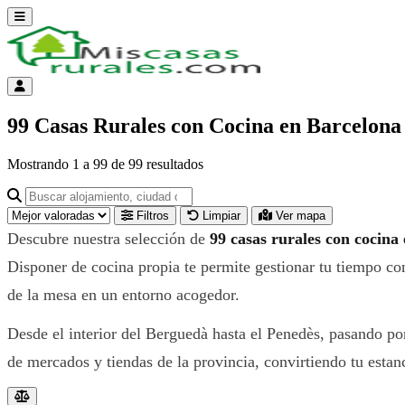
Abrir menú
Menú de cuenta
99 Casas Rurales con Cocina en Barcelona
Mostrando
1
a
99
de
99
resultados
Buscar alojamiento, ciudad o provincia para ir a su página
Filtros
Limpiar
Ver mapa
Descubre nuestra selección de
99 casas rurales con cocina
Disponer de cocina propia te permite gestionar tu tiempo con
de la mesa en un entorno acogedor.
Desde el interior del Berguedà hasta el Penedès, pasando por
de mercados y tiendas de la provincia, convirtiendo tu estan
Resultados del listado