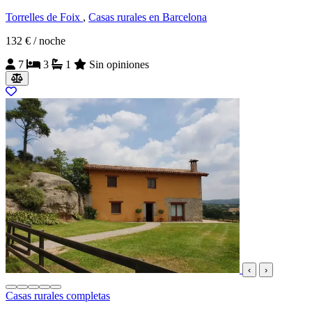
Torrelles de Foix
,
Casas rurales en Barcelona
132 €
/ noche
7
3
1
Sin opiniones
‹
›
Casas rurales completas