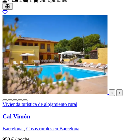
4
2
1
Sin opiniones
‹
›
Vivienda turística de alojamiento rural
Cal Vimón
Barcelona
,
Casas rurales en Barcelona
950 €
/ noche