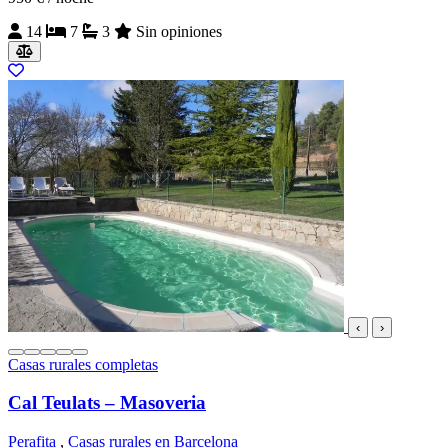
14
7
3
Sin opiniones
‹
›
Casas rurales completas
Cal Teulats – Masoveria
Perafita
,
Casas rurales en Barcelona